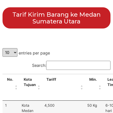
Tarif Kirim Barang ke Medan
Sumatera Utara
entries per page
Search:
No.
Kota
Tariff
Min.
Le
Tujuan
Ti
1
Kota
4,500
50 Kg
6-1
Medan
hari