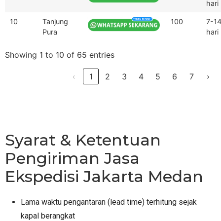
hari
10
Tanjung
100
7-1
Pura
hari
Showing 1 to 10 of 65 entries
‹
1
2
3
4
5
6
7
›
Syarat & Ketentuan
Pengiriman Jasa
Ekspedisi Jakarta Medan
Lama waktu pengantaran (lead time) terhitung sejak
kapal berangkat