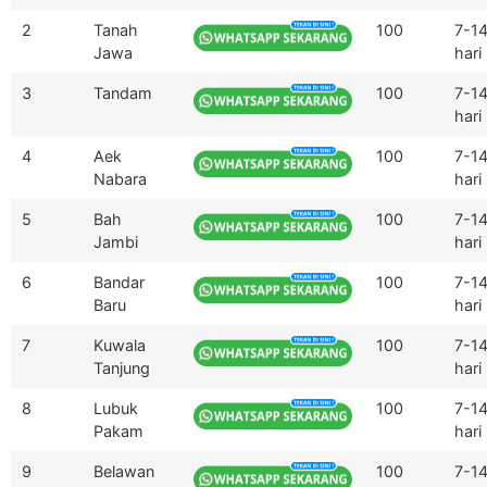
2
Tanah
100
7-1
Jawa
hari
3
Tandam
100
7-1
hari
4
Aek
100
7-1
Nabara
hari
5
Bah
100
7-1
Jambi
hari
6
Bandar
100
7-1
Baru
hari
7
Kuwala
100
7-1
Tanjung
hari
8
Lubuk
100
7-1
Pakam
hari
9
Belawan
100
7-1