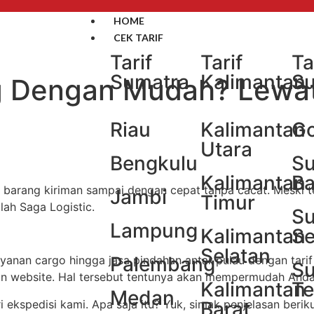
HOME
CEK TARIF
Tarif
Tarif
Ta
Sumatra
Kalimantan
Su
ng Dengan Mudah? Lewat
Riau
Kalimantan
Go
Utara
Bengkulu
Su
Kalimantan
Ba
barang kiriman sampai dengan cepat tanpa cacat. Meski tel
Jambi
Timur
lah Saga Logistic.
Su
Lampung
Kalimantan
Se
Selatan
Palembang
nan cargo hingga jasa pindahan antar pulau dengan tarif t
Su
aman website. Hal tersebut tentunya akan mempermudah And
Kalimantan
T
Medan
i ekspedisi kami. Apa saja itu? Yuk, simak penjelasan beriku
Barat