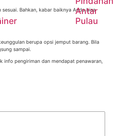
Pindahan
Antar
n sesuai. Bahkan, kabar baiknya Anda bisa
.
iner
Pulau
keunggulan berupa opsi jemput barang. Bila
ngsung sampai.
uk info pengiriman dan mendapat penawaran,