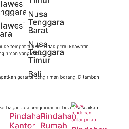
Timur
lawesi
nggara
Nusa
Tenggara
lawesi
Barat
ara
Nusa
 ke tempat tujuan. Tidak perlu khawatir
Tenggara
giriman yang sesuai.
Timur
Bali
dapatkan garansi pengiriman barang. Ditambah
Berbagai opsi pengiriman ini bisa disesuaikan
Pindahan
Pindahan
Kantor
Rumah