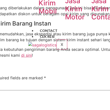
Jasa
Jasa
Kirim
Kirim
Kirim
f yang diberlakukan dalam penggunaan jasa ini bisa dikataka
Mobil
dapatkan diskon untuk beragam opsi kirim yang digunakan
Motor
Conta
irim Barang Instan
CONTACT
memudahkan, jasa ekspedisi atau kirim barang juga punya 
CEK RESI
im barang ke tujuan dengan sistem kirim instant sehari la
X
a kebutuhan pengiriman barang Anda secara optimal. Unt
 resmi kami
di sini
!
uired fields are marked
*