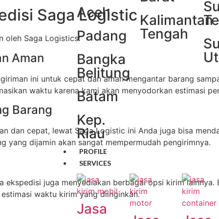
Su
Aceh
disi Saga Logistic
Kalimantan
Te
Tengah
Padang
 oleh Saga Logistics:
Su
Ut
dan Aman
Bangka
Belitung
giriman ini untuk cepat dan aman mengantar barang sampai
imasikan waktu karena kami akan menyodorkan estimasi pen
Batam
ng Barang
Kep.
Riau
an dan cepat, lewat Saga Logistic ini Anda juga bisa men
g yang dijamin akan sangat mempermudah pengirimnya.
PROFILE
SERVICES
asa ekspedisi juga menyediakan berbagai opsi kirim lainnya. 
estimasi waktu kirim yang diinginkan.
Jasa