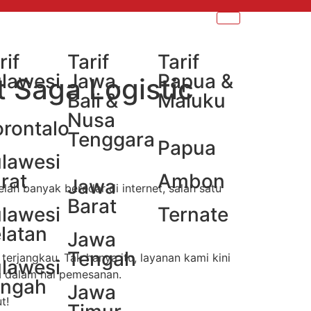
rif
Tarif
Tarif
lawesi
Jawa,
Papua &
 Saga Logistic
Bali &
Maluku
Nusa
rontalo
Tenggara
Papua
lawesi
rat
Ambon
Jawa
ah banyak beredar di internet, salah satu
Barat
lawesi
Ternate
latan
Jawa
Tengah
erjangkau. Tak hanya itu, layanan kami kini
lawesi
a dalam hal pemesanan.
engah
Jawa
t!